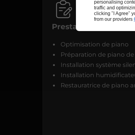
personalising conte
traffic and optimizi
clicking "I Agree" 
from our providers
Prestations
Optimisation de piano
Préparation de piano de
Installation système sil
Installation humidificat
Restauratrice de piano 