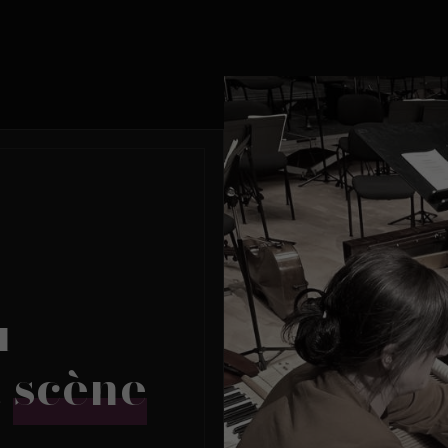
u
a
scène