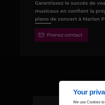
Garantissez le succès de v
musicaux en confiant la pré
piano de concert à Marion P
Prenez contact
Your priva
We use Cookies to