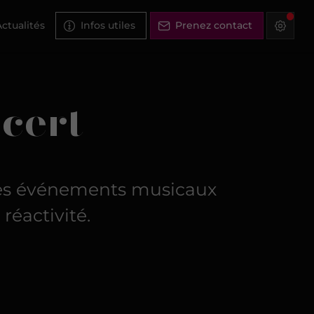
ctualités
Infos utiles
Prenez contact
cert
es événements musicaux
réactivité.