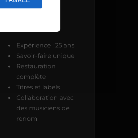
I AGREE
Avantages
Expérience : 25 ans
Savoir-faire unique
Restauration
complète
Titres et labels
Collaboration avec
des musiciens de
renom