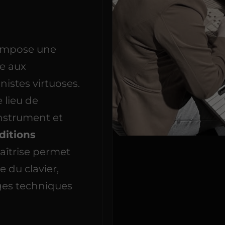
 impose une
e aux
nistes virtuoses.
 lieu de
instrument et
ditions
maîtrise permet
e du clavier,
ges techniques