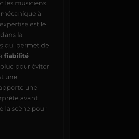
c les musiciens
a mécanique à
expertise est le
 dans la
s
qui permet de
La
fiabilité
solue pour éviter
nt une
 apporte une
erprète avant
de la scène pour