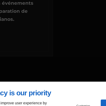
os événements
paration de
ianos.
cy is our priority
 improve user experience by