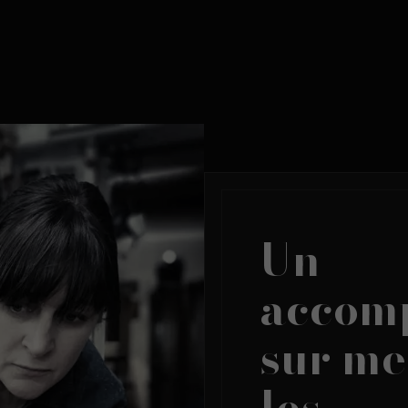
Un
accom
sur me
les