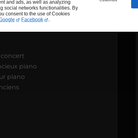
Customize
nt and ads, as well as analyzing
ng social networks functionalities. By
you consent to the use of Cookies
Google
Facebook
.
 concert
encieux piano
eur piano
anciens