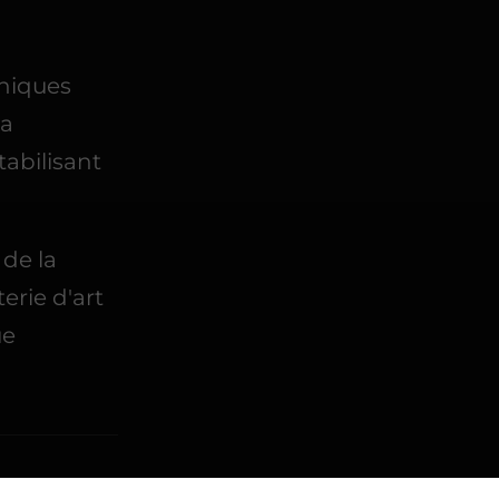
aniques
la
abilisant
 de la
erie d'art
ue