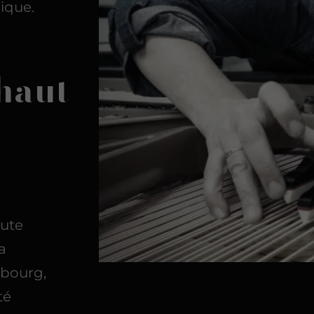
nique.
haut
aute
a
sbourg,
té