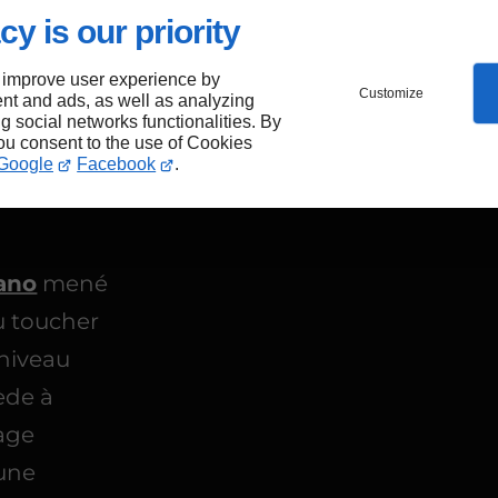
t
cy is our priority
 improve user experience by
Customize
nt and ads, as well as analyzing
ng social networks functionalities. By
you consent to the use of Cookies
Google
Facebook
.
iano
mené
du toucher
 niveau
ède à
lage
 une