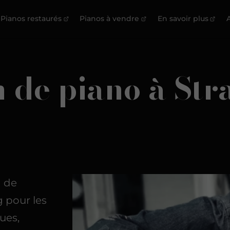
Pianos restaurés
Pianos à vendre
En savoir plus
A
n de piano à St
n de
g pour les
ues,