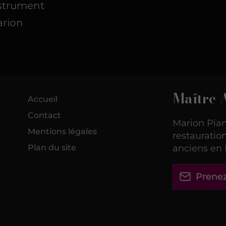
nstrument
arion
Maître 
Accueil
Contact
Marion Pian
Mentions légales
restaurati
Plan du site
anciens en 
Prenez