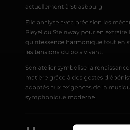
actuellement à Strasbourg.
Elle analyse avec précision les méc
Pleyel ou Steinway pour en extraire 
quintessence harmonique tout en st
les tensions du bois vivant.
Son atelier symbolise la renaissance
matière grâce à des gestes d'ébénist
adaptés aux exigences de la musiq
symphonique moderne.