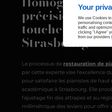
Homogénéité e
Your priva
précision du
We use Cookies to
toucher à
personalising conte
traffic and optimizi
clicking "I Agree" 
Strasbourg
from our providers
Le processus de
restauration de p
par cette experte vise l'excellence 
pour satisfaire les pianistes de haut
académique à Strasbourg. Elle proc
l'ajustage fin des attrapes et au rég
millimétrique des leviers pour offrir