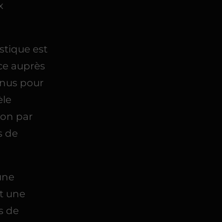
x
stique est
nce auprès
nnus pour
èle
son par
s de
 une
et une
es de