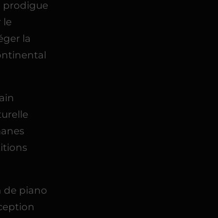
e prodigue
 le
éger la
ontinental
ain
urelle
manes
itions
n de piano
ception