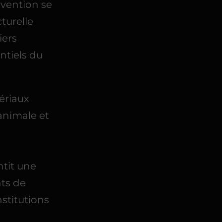
rvention se
turelle
iers
ntiels du
ériaux
 animale et
tit une
ts de
stitutions