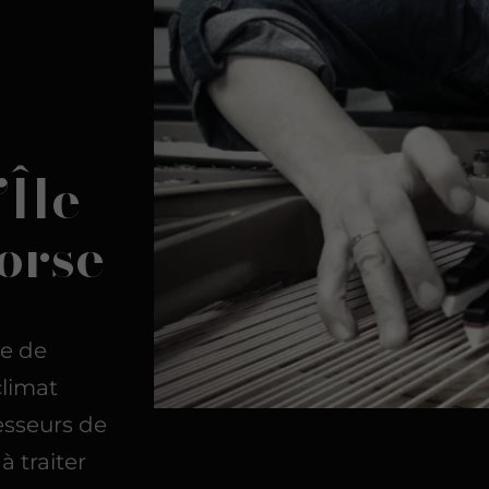
’Île
orse
ue de
limat
sesseurs de
à traiter