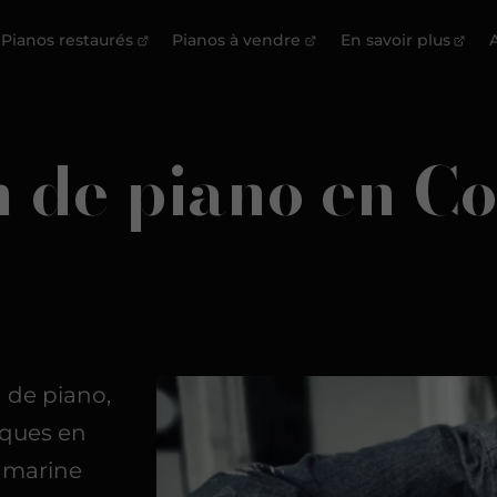
Pianos restaurés
Pianos à vendre
En savoir plus
A
 de piano en Co
n de piano,
iques en
é marine