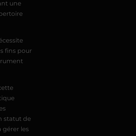
ant une
pertoire
écessite
 fins pour
strument
cette
tique
es
n statut de
 gérer les