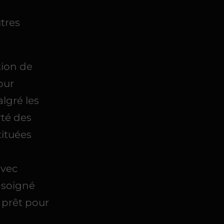
utres
ation de
our
lgré les
rté des
tituées
avec
 soigné
, prêt pour