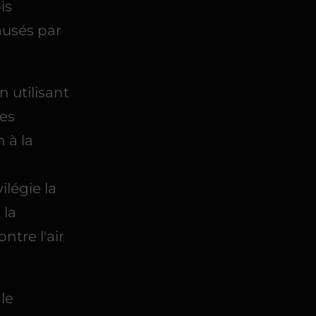
is
ausés par
n utilisant
ges
 à la
e
ilégie la
 la
ntre l'air
ale