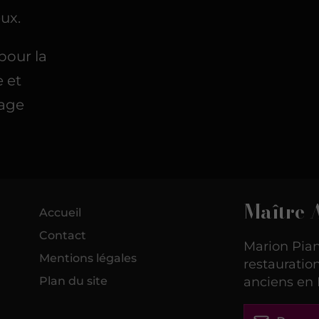
ux.
pour la
e et
tage
Maître 
Accueil
Contact
Marion Pian
Mentions légales
restaurati
Plan du site
anciens en 