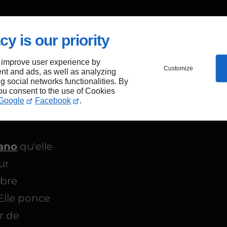
cy is our priority
 improve user experience by
Customize
nt and ads, as well as analyzing
ng social networks functionalities. By
se
you consent to the use of Cookies
Google
Facebook
.
iano
qu'elle
ur
mbre
Elle ponce
r de