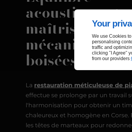
acoustique et
maîtrise des
Your priva
mécaniques
We use Cookies to
personalising conte
traffic and optimizi
boisées en Cor
clicking "I Agree" 
from our providers
La
restauration méticuleuse de p
effectue se prolonge par un travail s
l'harmonisation pour obtenir un ti
chaleureux et homogène en Corse. 
les têtes de marteaux pour redonne