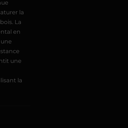
nue
aturer la
bois. La
ntal en
t une
istance
ntit une
lisant la